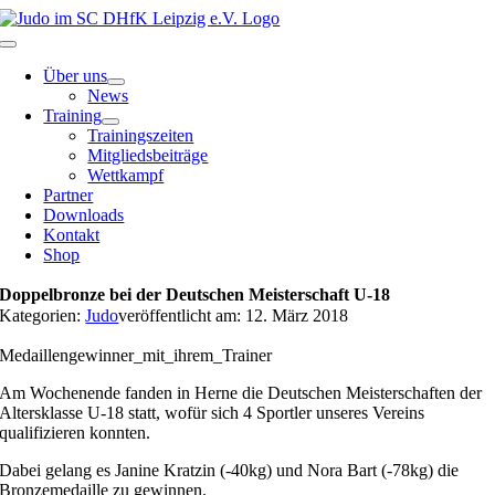
Zum
Inhalt
Toggle
springen
Navigation
Über uns
News
Training
Trainingszeiten
Mitgliedsbeiträge
Wettkampf
Partner
Downloads
Kontakt
Shop
Doppelbronze bei der Deutschen Meisterschaft U-18
Kategorien:
Judo
veröffentlicht am: 12. März 2018
Medaillengewinner_mit_ihrem_Trainer
Am Wochenende fanden in Herne die Deutschen Meisterschaften der
Altersklasse U-18 statt, wofür sich 4 Sportler unseres Vereins
qualifizieren konnten.
Dabei gelang es Janine Kratzin (-40kg) und Nora Bart (-78kg) die
Bronzemedaille zu gewinnen.