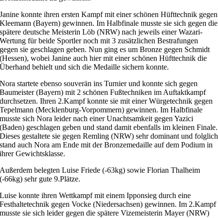
Janine konnte ihren ersten Kampf mit einer schönen Hüfttechnik gegen
Kleemann (Bayern) gewinnen. Im Halbfinale musste sie sich gegen die
spätere deutsche Meisterin Löb (NRW) nach jeweils einer Wazari-
Wertung für beide Sportler noch mit 3 zusätzlichen Bestrafungen
gegen sie geschlagen geben. Nun ging es um Bronze gegen Schmidt
(Hessen), wobei Janine auch hier mit einer schönen Hüfttechnik die
Überhand behielt und sich die Medaille sichern konnte.
Nora startete ebenso souverän ins Turnier und konnte sich gegen
Baumeister (Bayern) mit 2 schönen Fußtechniken im Auftaktkampf
durchsetzen. Ihren 2.Kampf konnte sie mit einer Würgetechnik gegen
Tepelmann (Mecklenburg-Vorpommern) gewinnen. Im Halbfinale
musste sich Nora leider nach einer Unachtsamkeit gegen Yazici
(Baden) geschlagen geben und stand damit ebenfalls im kleinen Finale.
Dieses gestaltete sie gegen Remling (NRW) sehr dominant und folglic
stand auch Nora am Ende mit der Bronzemedaille auf dem Podium in
ihrer Gewichtsklasse.
Außerdem belegten Luise Friede (-63kg) sowie Florian Thalheim
(-66kg) sehr gute 9.Plätze.
Luise konnte ihren Wettkampf mit einem Ipponsieg durch eine
Festhaltetechnik gegen Vocke (Niedersachsen) gewinnen. Im 2.Kampf
musste sie sich leider gegen die spätere Vizemeisterin Mayer (NRW)