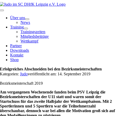
Zum
Inhalt
Toggle
springen
Navigation
Über uns
News
Training
Trainingszeiten
Mitgliedsbeiträge
Wettkampf
Partner
Downloads
Kontakt
Shop
Erfolgreiches Abschneiden bei den Bezirksmeisterschaften
Kategorien:
Judo
veröffentlicht am: 14. September 2019
Bezirksmeisterschaft 2019
Am vergangenen Wochenende fanden beim PSV Leipzig die
Bezirksmeisterschaften der U11 statt und waren somit der
Startschuss für das zweite Halbjahr der Wettkampfsaison. Mit 2
Sportlerinnen und 5 Sportlern war die Teilnehmerzahl
überschaubar, dennoch war bei allen die Motivation groß sich auf
den Medaillenrängen zu platzieren.