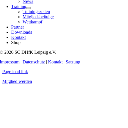
News
Training
Trainingszeiten
Mitgliedsbeiträge
Wettkampf
Partner
Downloads
Kontakt
Shop
© 2026 SC DHfK Leipzig e.V.
Impressum
|
Datenschutz
|
Kontakt
|
Satzung
|
Page load link
Mitglied werden
Nach
oben