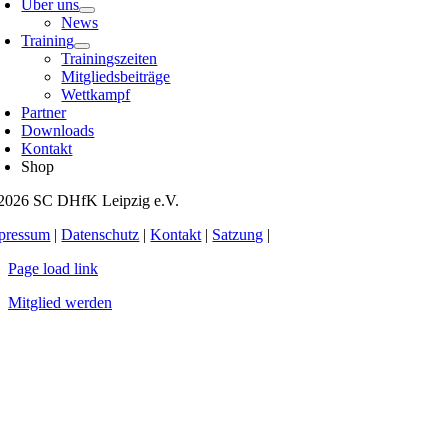
Über uns
News
Training
Trainingszeiten
Mitgliedsbeiträge
Wettkampf
Partner
Downloads
Kontakt
Shop
2026 SC DHfK Leipzig e.V.
pressum
|
Datenschutz
|
Kontakt
|
Satzung
|
Page load link
Mitglied werden
Nach
oben