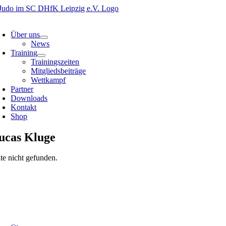
Zum
Inhalt
oggle
springen
avigation
Über uns
News
Training
Trainingszeiten
Mitgliedsbeiträge
Wettkampf
Partner
Downloads
Kontakt
Shop
ucas Kluge
ite nicht gefunden.
oggle
avigation